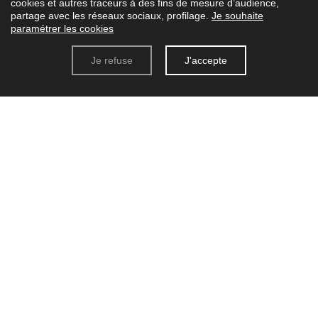
cookies et autres traceurs à des fins de mesure d’audience,
partage avec les réseaux sociaux, profilage.
Je souhaite
paramétrer les cookies
Je refuse
J'accepte
Plus d’informations ?
76 Bis Place De Provence
86000 Poitiers
05 49 03 08 78
06 52 71 69 39