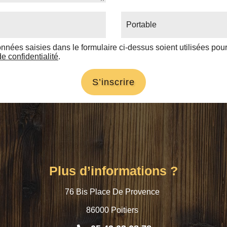
Portable
onnées saisies dans le formulaire ci-dessus soient utilisées po
de confidentialité
.
S’inscrire
Plus d’informations ?
76 Bis Place De Provence
86000 Poitiers