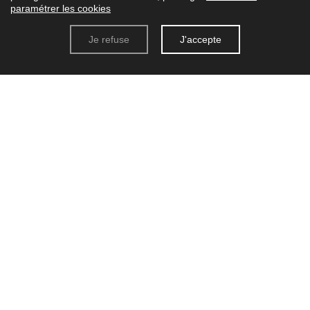
Foie Gras de Canard Entier
paramétrer les cookies
Je refuse
J'accepte
170g
22,00 €
Ajouter au panier
Plus d’informations ?